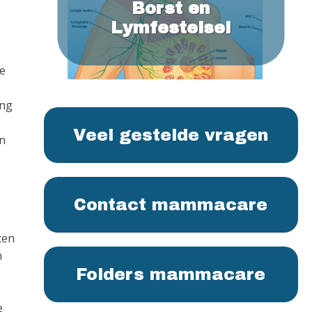
Borst en
Lymfestelsel
ke
ing
Veel gestelde vragen
an
Contact mammacare
ten
n
Folders mammacare
e