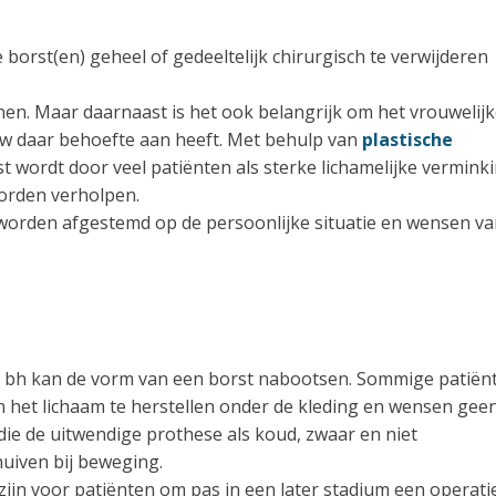
borst(en) geheel of gedeeltelijk chirurgisch te verwijderen
nnen. Maar daarnaast is het ook belangrijk om het vrouwelij
ouw daar behoefte aan heeft. Met behulp van
plastische
rst wordt door veel patiënten als sterke lichamelijke vermink
worden verholpen.
 worden afgestemd op de persoonlijke situatie en wensen v
en bh kan de vorm van een borst nabootsen. Sommige patiën
 het lichaam te herstellen onder de kleding en wensen gee
 die de uitwendige prothese als koud, zwaar en niet
uiven bij beweging.
zijn voor patiënten om pas in een later stadium een operati