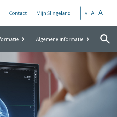
A
A
Contact
Mijn Slingeland
A
search
formatie
Algemene informatie