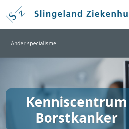
Overslaan
en
naar
de
inhoud
gaan
Ander specialisme
Kenniscentrum
Borstkanker