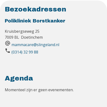
Bezoekadressen
Polikliniek Borstkanker
Kruisbergseweg 25
7009 BL Doetinchem
alternate_email
mammacare@slingeland.nl
phone
(0314) 32 99 88
Agenda
Momenteel zijn er geen evenementen.