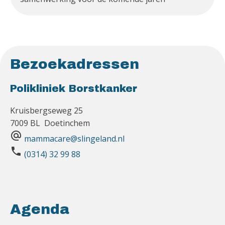
Bezoekadressen
Polikliniek Borstkanker
Kruisbergseweg 25
7009 BL Doetinchem
alternate_email
mammacare@slingeland.nl
phone
(0314) 32 99 88
Agenda