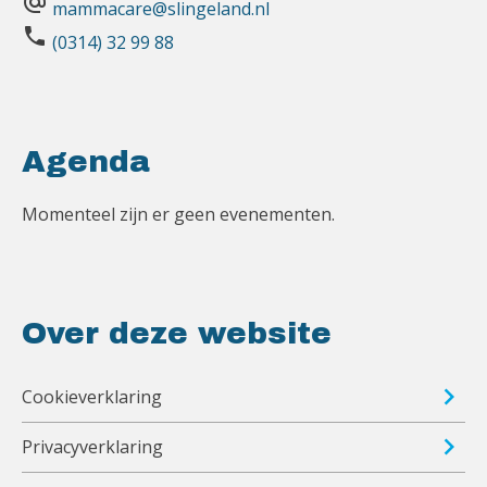
alternate_email
mammacare@slingeland.nl
phone
(0314) 32 99 88
Agenda
Momenteel zijn er geen evenementen.
Over deze website
Cookieverklaring
Privacyverklaring