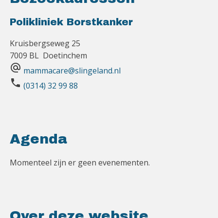
Polikliniek Borstkanker
Kruisbergseweg 25
7009 BL Doetinchem
alternate_email
mammacare@slingeland.nl
phone
(0314) 32 99 88
Agenda
Momenteel zijn er geen evenementen.
Over deze website