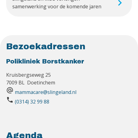
samenwerking voor de komende jaren
Bezoekadressen
Polikliniek Borstkanker
Kruisbergseweg 25
7009 BL Doetinchem
alternate_email
mammacare@slingeland.nl
phone
(0314) 32 99 88
Agenda