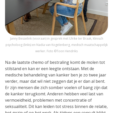
Janny Besselink (vooraan) in gesprek met Ulrike ter Braak, klinisch
psycholoog (links) en Nadia van Kogelenberg, medisch maatschappelijk
werker. Foto ©Toon Hendriks
Na de laatste chemo of bestraling komt de molen tot
stilstand en kan er een leegte ontstaan. Met de
medische behandeling van kanker ben je zo twee jaar
verder, maar dat wil niet zeggen dat je er dan al bent.
Er zijn mensen die zich somber voelen of bang zijn dat
de kanker terugkomt. Anderen hebben veel last van
vermoeidheid, problemen met concentratie of
seksualiteit. Dit kan leiden tot stress binnen de relatie,
het gezin of op het werk. Als tijdens een consult blijkt