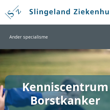
Overslaan
en
naar
de
inhoud
gaan
Ander specialisme
Kenniscentrum
Borstkanker