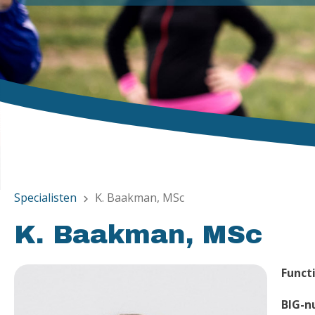
Specialisten
K. Baakman, MSc
chevron_right
K. Baakman, MSc
Functi
BIG-n