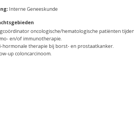
ing:
Interne Geneeskunde
chtsgebieden
gcoördinator oncologische/hematologische patiënten tijde
mo- en/of immunotherapie.
i-hormonale therapie bij borst- en prostaatkanker.
low-up coloncarcinoom.