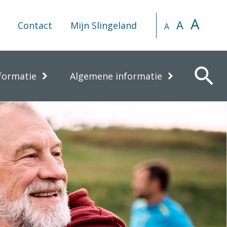
A
A
Contact
Mijn Slingeland
A
search
formatie
Algemene informatie