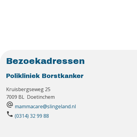
Bezoekadressen
Polikliniek Borstkanker
Kruisbergseweg 25
7009 BL Doetinchem
alternate_email
mammacare@slingeland.nl
phone
(0314) 32 99 88