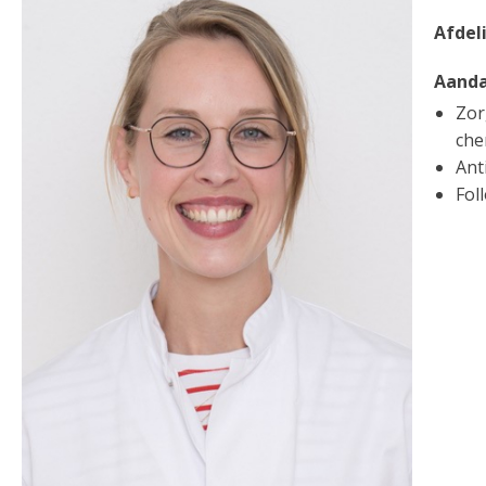
Afdel
Aanda
Zor
che
Ant
Fol