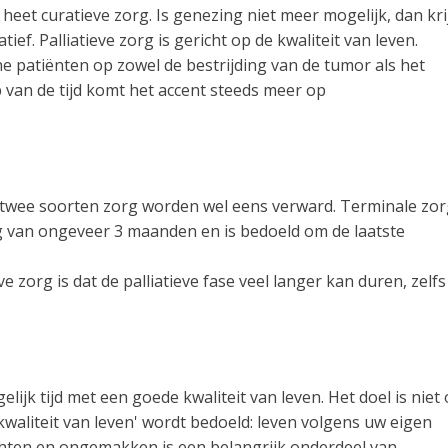
heet curatieve zorg. Is genezing niet meer mogelijk, dan kri
ef. Palliatieve zorg is gericht op de kwaliteit van leven.
sche patiënten op zowel de bestrijding van de tumor als het
p van de tijd komt het accent steeds meer op
eze twee soorten zorg worden wel eens verward. Terminale zo
 van ongeveer 3 maanden en is bedoeld om de laatste
e zorg is dat de palliatieve fase veel langer kan duren, zelfs
elijk tijd met een goede kwaliteit van leven. Het doel is niet
kwaliteit van leven' wordt bedoeld: leven volgens uw eigen
chten en ongemakken is een belangrijk onderdeel van