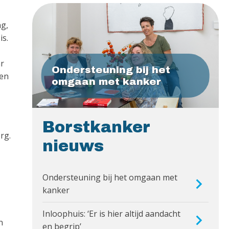
ng,
is.
ar
Ondersteuning bij het
een
omgaan met kanker
Borstkanker
rg.
nieuws
Ondersteuning bij het omgaan met
kanker
Inloophuis: ‘Er is hier altijd aandacht
n
en begrip’