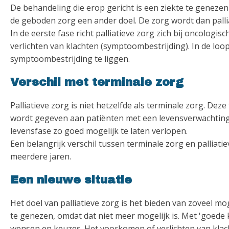
De behandeling die erop gericht is een ziekte te genezen 
de geboden zorg een ander doel. De zorg wordt dan palliati
In de eerste fase richt palliatieve zorg zich bij oncologi
verlichten van klachten (symptoombestrijding). In de loo
symptoombestrijding te liggen.
Verschil met terminale zorg
Palliatieve zorg is niet hetzelfde als terminale zorg. D
wordt gegeven aan patiënten met een levensverwachting
levensfase zo goed mogelijk te laten verlopen.
Een belangrijk verschil tussen terminale zorg en palliatiev
meerdere jaren.
Een nieuwe situatie
Het doel van palliatieve zorg is het bieden van zoveel mog
te genezen, omdat dat niet meer mogelijk is. Met 'goede 
wensen en keuzes. Het voorkomen of verlichten van kla