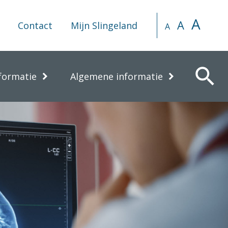
A
A
Contact
Mijn Slingeland
A
search
formatie
Algemene informatie