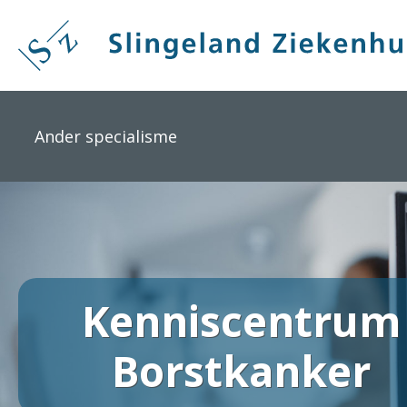
Overslaan
en
naar
de
inhoud
gaan
Ander specialisme
Kenniscentrum
Borstkanker