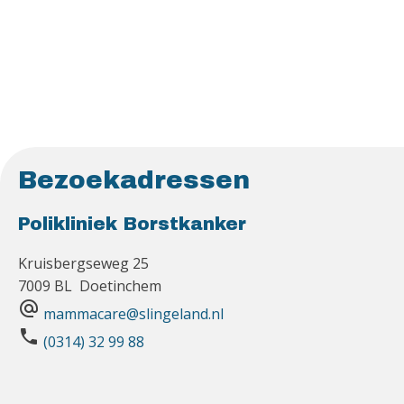
Bezoekadressen
Polikliniek Borstkanker
Kruisbergseweg 25
7009 BL Doetinchem
alternate_email
mammacare@slingeland.nl
phone
(0314) 32 99 88