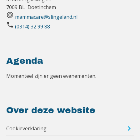
7009 BL Doetinchem
alternate_email
mammacare@slingeland.nl
phone
(0314) 32 99 88
Agenda
Momenteel zijn er geen evenementen.
Over deze website
Cookieverklaring