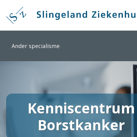
Overslaan
en
naar
de
inhoud
gaan
Ander specialisme
Kenniscentrum
Borstkanker