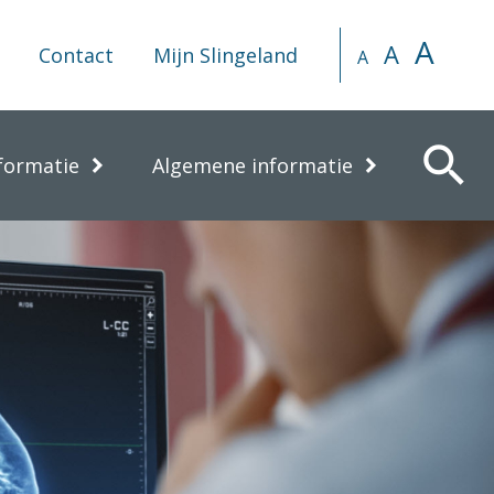
A
A
Contact
Mijn Slingeland
A
search
formatie
Algemene informatie