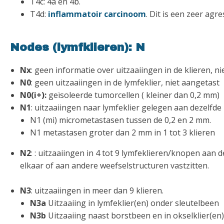
T4c: 4a en 4b.
T4d:
inflammatoir carcinoom
. Dit is een zeer ag
Nodes (lymfklieren): N
Nx
: geen informatie over uitzaaiingen in de klieren, ni
N0
: geen uitzaaiingen in de lymfeklier, niet aangetast
N0(i+):
geïsoleerde tumorcellen ( kleiner dan 0,2 mm)
N1
: uitzaaiingen naar lymfeklier gelegen aan dezelfde
N1 (mi) micrometastasen tussen de 0,2 en 2 mm.
N1 metastasen groter dan 2 mm in 1 tot 3 klieren
N2
: : uitzaaiingen in 4 tot 9 lymfeklieren/knopen aan
elkaar of aan andere weefselstructuren vastzitten.
N3
: uitzaaiingen in meer dan 9 klieren.
N3a
Uitzaaiing in lymfeklier(en) onder sleutelbeen
N3b
Uitzaaiing naast borstbeen en in okselklier(en)